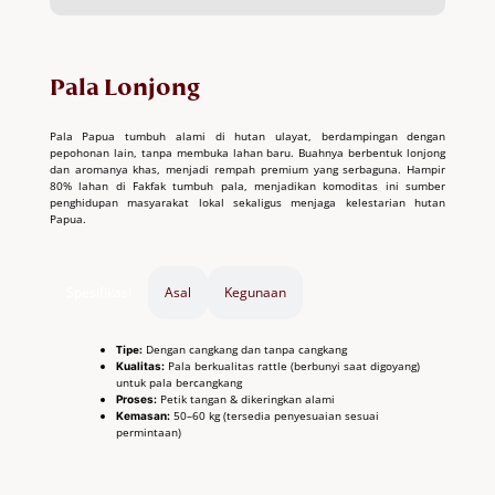
Pala Lonjong
Pala Papua tumbuh alami di hutan ulayat, berdampingan dengan
pepohonan lain, tanpa membuka lahan baru. Buahnya berbentuk lonjong
dan aromanya khas, menjadi rempah premium yang serbaguna. Hampir
80% lahan di Fakfak tumbuh pala, menjadikan komoditas ini sumber
penghidupan masyarakat lokal sekaligus menjaga kelestarian hutan
Papua.
Spesifikasi
Asal
Kegunaan
Tipe:
Dengan cangkang dan tanpa cangkang
Pala berkualitas rattle (berbunyi saat digoyang)
Kualitas:
untuk pala bercangkang
Petik tangan &
dikeringkan alami
Proses:
50–60 kg (tersedia penyesuaian sesuai
Kemasan:
permintaan)