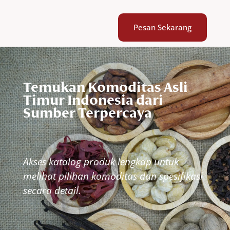
Pesan Sekarang
Temukan Komoditas Asli
Timur Indonesia dari
Sumber Terpercaya
Akses katalog produk lengkap untuk
melihat pilihan
komoditas dan spesifikasi
secara detail.