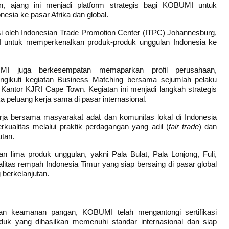
 ajang ini menjadi platform strategis bagi KOBUMI untuk 
sia ke pasar Afrika dan global.
 oleh Indonesian Trade Promotion Center (ITPC) Johannesburg, 
ntuk memperkenalkan produk-produk unggulan Indonesia ke 
MI juga berkesempatan memaparkan profil perusahaan, 
gikuti kegiatan Business Matching bersama sejumlah pelaku 
antor KJRI Cape Town. Kegiatan ini menjadi langkah strategis 
peluang kerja sama di pasar internasional.
ja bersama masyarakat adat dan komunitas lokal di Indonesia 
ualitas melalui praktik perdagangan yang adil (
fair trade
) dan 
utan.
ima produk unggulan, yakni Pala Bulat, Pala Lonjong, Fuli, 
alitas rempah Indonesia Timur yang siap bersaing di pasar global 
 berkelanjutan.
n keamanan pangan, KOBUMI telah mengantongi sertifikasi 
k yang dihasilkan memenuhi standar internasional dan siap 