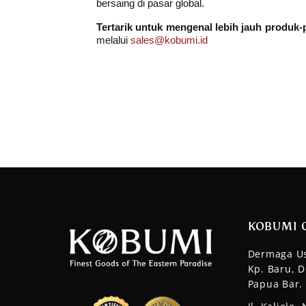
bersaing di pasar global.
Tertarik untuk mengenal lebih jauh produk-
melalui 
sales@kobumi.id
KOBUMI 
Dermaga Us
Kp. Baru, D
Papua Bar.