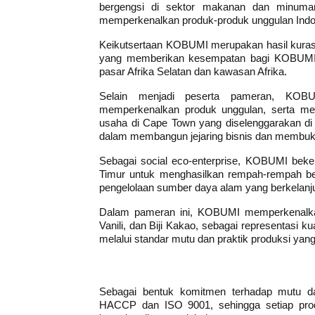
bergengsi di sektor makanan dan minuman,
memperkenalkan produk-produk unggulan Indone
Keikutsertaan KOBUMI merupakan hasil kurasi
yang memberikan kesempatan bagi KOBUMI u
pasar Afrika Selatan dan kawasan Afrika.
Selain menjadi peserta pameran, KOBU
memperkenalkan produk unggulan, serta men
usaha di Cape Town yang diselenggarakan di K
dalam membangun jejaring bisnis dan membuka 
Sebagai social eco-enterprise, KOBUMI beker
Timur untuk menghasilkan rempah-rempah berk
pengelolaan sumber daya alam yang berkelanj
Dalam pameran ini, KOBUMI memperkenalkan l
Vanili, dan Biji Kakao, sebagai representasi ku
melalui standar mutu dan praktik produksi yang
Sebagai bentuk komitmen terhadap mutu da
HACCP dan ISO 9001, sehingga setiap produ