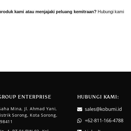
produk kami atau menjajaki peluang kemitraan? 
Hubungi kami 
GROUP ENTERPRISE
HUBUNGI KAMI:​
aha Mina, Jl. Ahmad Yani,
sales@kobumi.id
istrik Sorong, Kota Sorong,
+62-811-166-4788
 98411